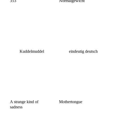
353
Normalgewicht
Kuddelmuddel
eindeutig deutsch
A strange kind of
Mothertongue
sadness