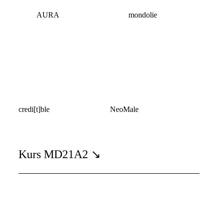
AURA
mondolie
credi[t]ble
NeoMale
Kurs MD21A2 ↘